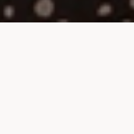
Wenn Stil zum
Ausdruck der
Persönlichkeit
wird
Eine stilvolle Frau zu sein, bedeutet viel
mehr, als nur
saisonalen Must-haves
zu
folgen: Es ist eine Haltung und eine